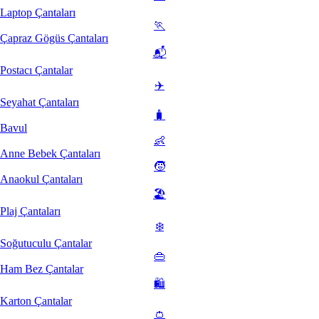
Laptop Çantaları
🏃
Çapraz Gögüs Çantaları
📬
Postacı Çantalar
✈️
Seyahat Çantaları
🧳
Bavul
👶
Anne Bebek Çantaları
🧒
Anaokul Çantaları
🏖️
Plaj Çantaları
❄️
Soğutuculu Çantalar
👜
Ham Bez Çantalar
🛍️
Karton Çantalar
👛