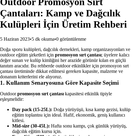
Outdoor Promosyon Sırt
Çantaları: Kamp ve Dağcılık
Kulüpleri İçin Üretim Rehberi
5 Haziran 2023
•
5 dk okuma
•
0
görüntülenme
Doğa sporu kulüpleri, dağcılık dernekleri, kamp organizasyonları ve
outdoor eğitim şirketleri için
promosyon sırt çantası
; üyelere kalıcı
değer sunan ve kulüp kimliğini her arazide görünür kılan en güçlü
tanıtım aracıdır. Bu rehberde outdoor etkinlikler için promosyon sırt
çantası üretiminde dikkat edilmesi gereken kapasite, malzeme ve
donanım kriterlerini ele alıyoruz.
1. Kullanım Senaryosuna Göre Kapasite Seçimi
Outdoor
promosyon sırt çantası
kapasitesi etkinlik tipiyle
eşleşmelidir:
Day pack (15-25L):
Doğa yürüyüşü, kısa kamp gezisi, kulüp
eğitim toplantısı için ideal. Hafif, ekonomik, geniş kullanıcı
kitlesi.
Mid-size (30-45L):
Hafta sonu kampı, çok günlük yürüyüş,
dağcılık eğitim kursu için.