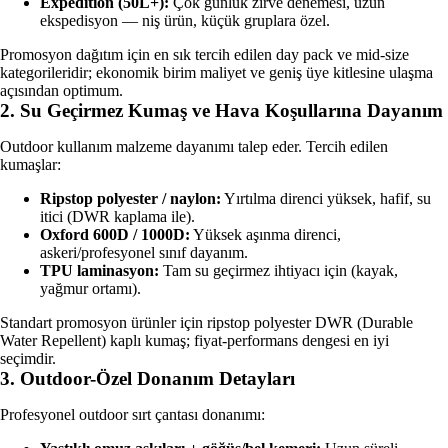
Expedition (50L+):
Çok günlük zirve denemesi, uzun
ekspedisyon — niş ürün, küçük gruplara özel.
Promosyon dağıtım için en sık tercih edilen day pack ve mid-size
kategorileridir; ekonomik birim maliyet ve geniş üye kitlesine ulaşma
açısından optimum.
2. Su Geçirmez Kumaş ve Hava Koşullarına Dayanım
Outdoor kullanım malzeme dayanımı talep eder. Tercih edilen
kumaşlar:
Ripstop polyester / naylon:
Yırtılma direnci yüksek, hafif, su
itici (DWR kaplama ile).
Oxford 600D / 1000D:
Yüksek aşınma direnci,
askeri/profesyonel sınıf dayanım.
TPU laminasyon:
Tam su geçirmez ihtiyacı için (kayak,
yağmur ortamı).
Standart promosyon ürünler için ripstop polyester DWR (Durable
Water Repellent) kaplı kumaş; fiyat-performans dengesi en iyi
seçimdir.
3. Outdoor-Özel Donanım Detayları
Profesyonel outdoor sırt çantası donanımı: