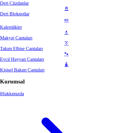
Deri Cüzdanlar
📓
Deri Bloknotlar
✏️
Kalemlikler
💄
Makyaj Çantaları
👔
Takım Elbise Çantaları
🐾
Evcıl Hayvan Çantaları
🧴
Kişisel Bakım Çantaları
Kurumsal
ℹ️
Hakkımızda