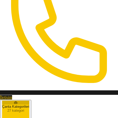
İletişim
👜
Çanta Kategorileri
27 kategori