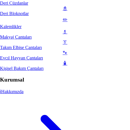
Deri Cüzdanlar
📓
Deri Bloknotlar
✏️
Kalemlikler
💄
Makyaj Çantaları
👔
Takım Elbise Çantaları
🐾
Evcıl Hayvan Çantaları
🧴
Kişisel Bakım Çantaları
Kurumsal
ℹ️
Hakkımızda