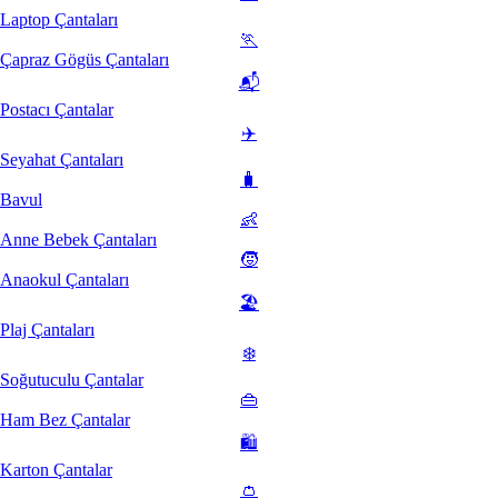
Laptop Çantaları
🏃
Çapraz Gögüs Çantaları
📬
Postacı Çantalar
✈️
Seyahat Çantaları
🧳
Bavul
👶
Anne Bebek Çantaları
🧒
Anaokul Çantaları
🏖️
Plaj Çantaları
❄️
Soğutuculu Çantalar
👜
Ham Bez Çantalar
🛍️
Karton Çantalar
👛