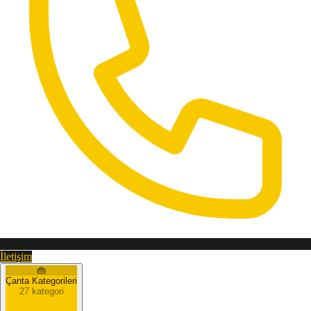
İletişim
👜
Çanta Kategorileri
27 kategori