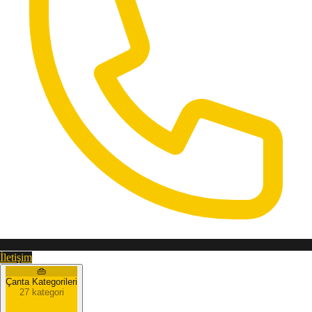
İletişim
👜
Çanta Kategorileri
27 kategori