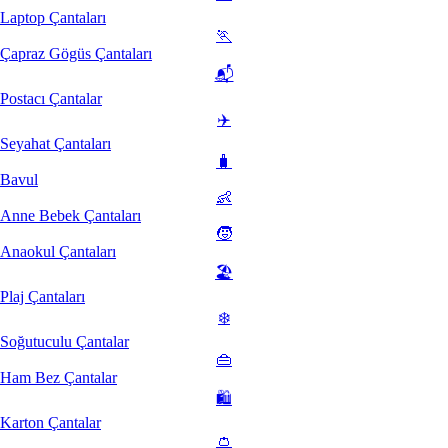
Laptop Çantaları
🏃
Çapraz Gögüs Çantaları
📬
Postacı Çantalar
✈️
Seyahat Çantaları
🧳
Bavul
👶
Anne Bebek Çantaları
🧒
Anaokul Çantaları
🏖️
Plaj Çantaları
❄️
Soğutuculu Çantalar
👜
Ham Bez Çantalar
🛍️
Karton Çantalar
👛