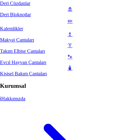
Deri Cüzdanlar
📓
Deri Bloknotlar
✏️
Kalemlikler
💄
Makyaj Çantaları
👔
Takım Elbise Çantaları
🐾
Evcıl Hayvan Çantaları
🧴
Kişisel Bakım Çantaları
Kurumsal
ℹ️
Hakkımızda