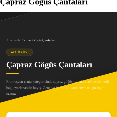
Çapraz Gögüs Çantaları
Ana Sayfa
/
Çapraz Gögüs Çantaları
53 ÜRÜN
Çapraz Gögüs Çantaları
Promosyon çanta kategorisinde çapraz göğüs çantaları: tek askılı body
bag, ayarlanabilir kayış. Genç ve kurumsal kampanyalar için logolu
üretim.