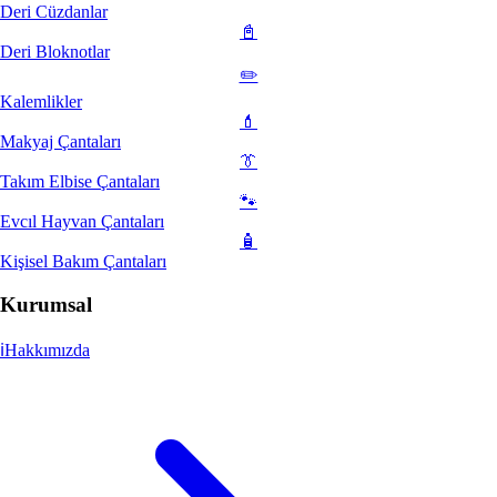
Deri Cüzdanlar
📓
Deri Bloknotlar
✏️
Kalemlikler
💄
Makyaj Çantaları
👔
Takım Elbise Çantaları
🐾
Evcıl Hayvan Çantaları
🧴
Kişisel Bakım Çantaları
Kurumsal
ℹ️
Hakkımızda