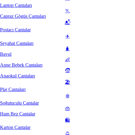
Laptop Çantaları
🏃
Çapraz Gögüs Çantaları
📬
Postacı Çantalar
✈️
Seyahat Çantaları
🧳
Bavul
👶
Anne Bebek Çantaları
🧒
Anaokul Çantaları
🏖️
Plaj Çantaları
❄️
Soğutuculu Çantalar
👜
Ham Bez Çantalar
🛍️
Karton Çantalar
👛