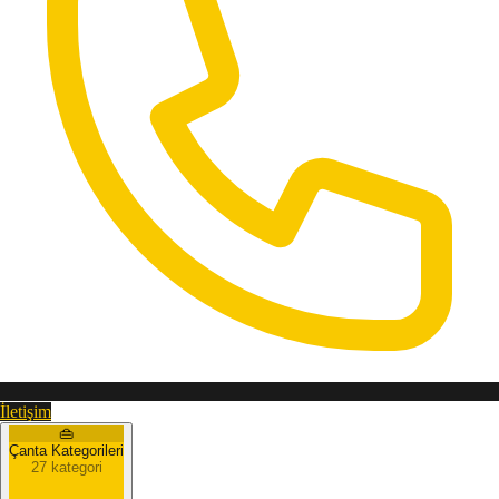
İletişim
👜
Çanta Kategorileri
27 kategori