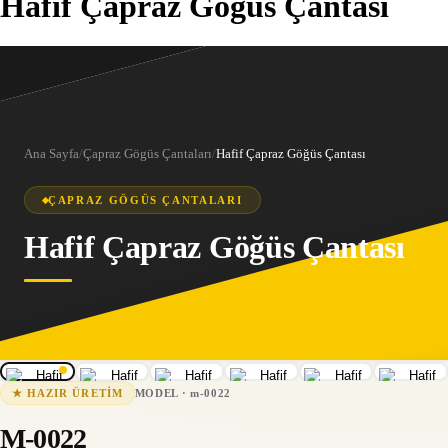
Hafif Çapraz Göğüs Çantası
Ana Sayfa
/
Çapraz Gögüs Çantaları
/
Hafif Çapraz Göğüs Çantası
ÇAPRAZ GÖGÜS ÇANTALARI
Hafif Çapraz Göğüs Çantası
1
/
8
m-0022
15-25 iş günü
MODEL
·
m-0022
★
HAZIR ÜRETIM
M-0022