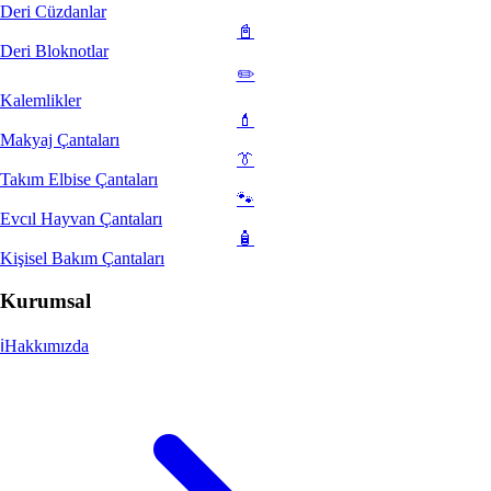
Deri Cüzdanlar
📓
Deri Bloknotlar
✏️
Kalemlikler
💄
Makyaj Çantaları
👔
Takım Elbise Çantaları
🐾
Evcıl Hayvan Çantaları
🧴
Kişisel Bakım Çantaları
Kurumsal
ℹ️
Hakkımızda