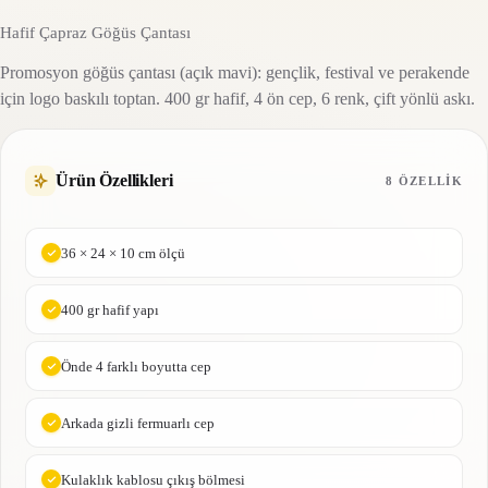
Hafif Çapraz Göğüs Çantası
Promosyon göğüs çantası (açık mavi): gençlik, festival ve perakende
için logo baskılı toptan. 400 gr hafif, 4 ön cep, 6 renk, çift yönlü askı.
Ürün Özellikleri
8 ÖZELLIK
36 × 24 × 10 cm ölçü
400 gr hafif yapı
Önde 4 farklı boyutta cep
Arkada gizli fermuarlı cep
Kulaklık kablosu çıkış bölmesi