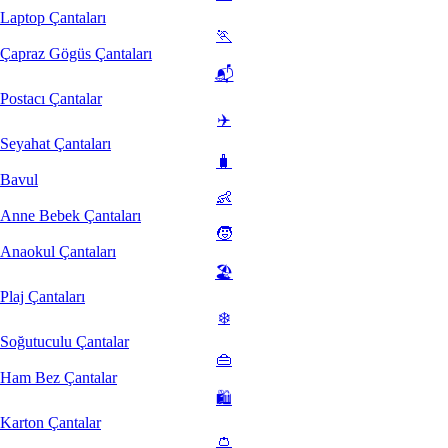
Laptop Çantaları
🏃
Çapraz Gögüs Çantaları
📬
Postacı Çantalar
✈️
Seyahat Çantaları
🧳
Bavul
👶
Anne Bebek Çantaları
🧒
Anaokul Çantaları
🏖️
Plaj Çantaları
❄️
Soğutuculu Çantalar
👜
Ham Bez Çantalar
🛍️
Karton Çantalar
👛