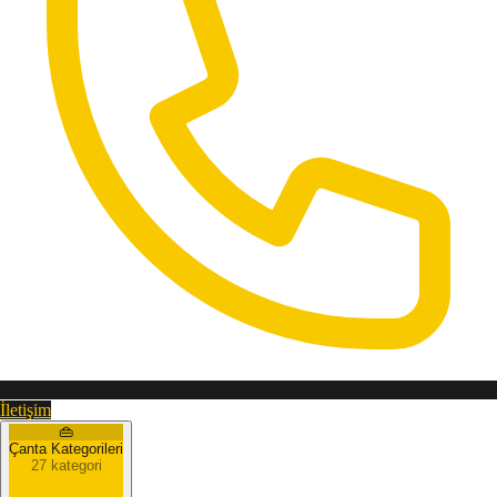
İletişim
👜
Çanta Kategorileri
27 kategori