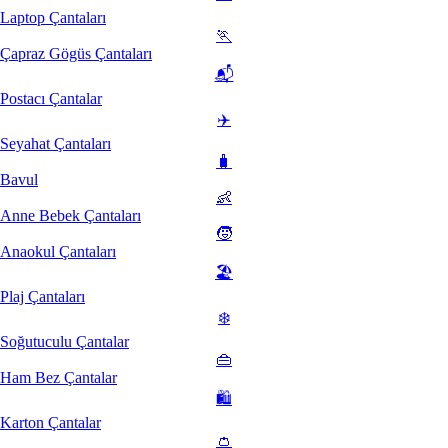
Laptop Çantaları
🏃
Çapraz Gögüs Çantaları
📬
Postacı Çantalar
✈️
Seyahat Çantaları
🧳
Bavul
👶
Anne Bebek Çantaları
🧒
Anaokul Çantaları
🏖️
Plaj Çantaları
❄️
Soğutuculu Çantalar
👜
Ham Bez Çantalar
🛍️
Karton Çantalar
👛