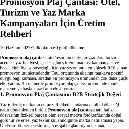
Promosyon Plaj Çantası: Otel,
Turizm ve Yaz Marka
Kampanyaları İçin Üretim
Rehberi
10 Haziran 2023
•
5 dk okuma
•
0
görüntülenme
Promosyon plaj çantası
; otel/resort amenity programları, turizm
acentesi yaz hediyesi, içecek-güneş kremi markası kampanyası ve
beach club üye sponsorluğu için yaz sezonunun en yüksek ROI sunan
promosyon ürünlerindendir. Tatil ortamında alıcının markaya pozitif
duygu bağı kurması, sıradan bir promosyon ürününden çok daha güçlü
etki yaratır. Bu rehberde promosyon plaj çantası üretiminde model,
malzeme ve baskı kararlarını ele alıyoruz.
1. Promosyon Plaj Çantasının B2B Stratejik Değeri
Yaz turizmi; markanın en pozitif tüketici anlarına dahil olabileceği
nadir dönemlerden biridir.
Promosyon plaj çantası
; tatil hafıza
dosyasının fiziksel parçası olur, sosyal medya fotoğraflarında doğal
görünür ve ertesi yaz tekrar kullanıldığında marka hatırlatması yapar.
Otel/resort/turizm sektörü için doğal bağlam-uyumu sunar.