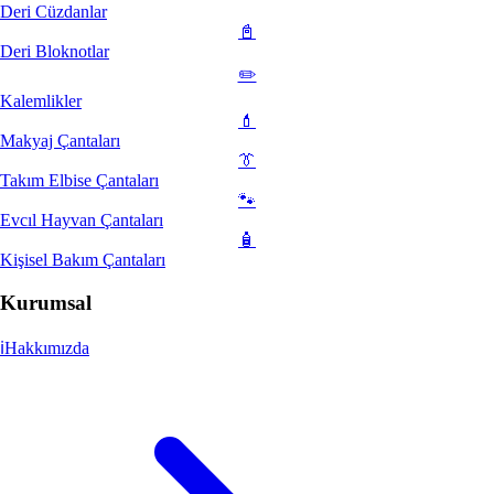
Deri Cüzdanlar
📓
Deri Bloknotlar
✏️
Kalemlikler
💄
Makyaj Çantaları
👔
Takım Elbise Çantaları
🐾
Evcıl Hayvan Çantaları
🧴
Kişisel Bakım Çantaları
Kurumsal
ℹ️
Hakkımızda