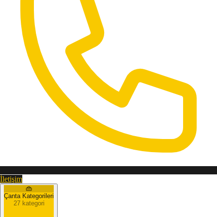
İletişim
👜
Çanta Kategorileri
27 kategori