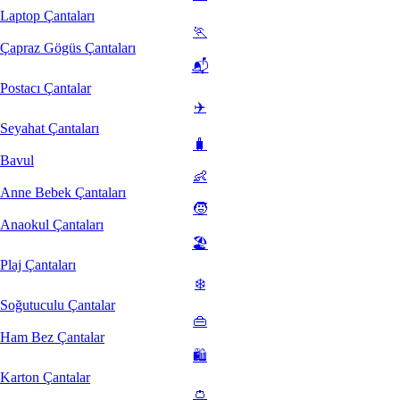
Laptop Çantaları
🏃
Çapraz Gögüs Çantaları
📬
Postacı Çantalar
✈️
Seyahat Çantaları
🧳
Bavul
👶
Anne Bebek Çantaları
🧒
Anaokul Çantaları
🏖️
Plaj Çantaları
❄️
Soğutuculu Çantalar
👜
Ham Bez Çantalar
🛍️
Karton Çantalar
👛