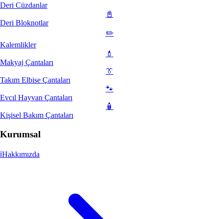
Deri Cüzdanlar
📓
Deri Bloknotlar
✏️
Kalemlikler
💄
Makyaj Çantaları
👔
Takım Elbise Çantaları
🐾
Evcıl Hayvan Çantaları
🧴
Kişisel Bakım Çantaları
Kurumsal
ℹ️
Hakkımızda