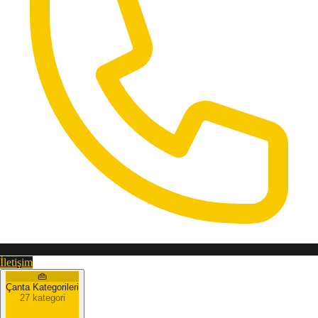
İletişim
👜
Çanta Kategorileri
27 kategori