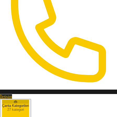
İletişim
👜
Çanta Kategorileri
27 kategori