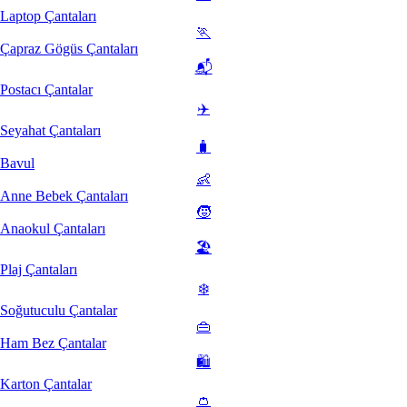
Laptop Çantaları
🏃
Çapraz Gögüs Çantaları
📬
Postacı Çantalar
✈️
Seyahat Çantaları
🧳
Bavul
👶
Anne Bebek Çantaları
🧒
Anaokul Çantaları
🏖️
Plaj Çantaları
❄️
Soğutuculu Çantalar
👜
Ham Bez Çantalar
🛍️
Karton Çantalar
👛