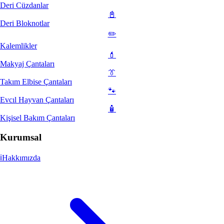
Deri Cüzdanlar
📓
Deri Bloknotlar
✏️
Kalemlikler
💄
Makyaj Çantaları
👔
Takım Elbise Çantaları
🐾
Evcıl Hayvan Çantaları
🧴
Kişisel Bakım Çantaları
Kurumsal
ℹ️
Hakkımızda