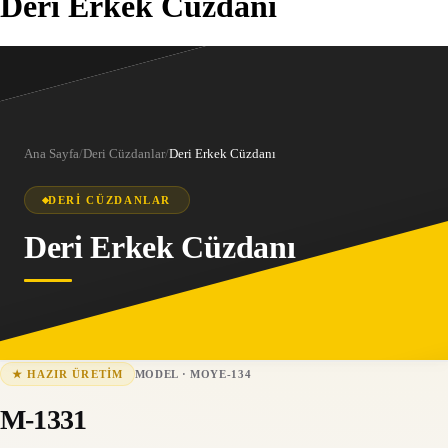
Deri Erkek Cüzdanı
Ana Sayfa
/
Deri Cüzdanlar
/
Deri Erkek Cüzdanı
DERI CÜZDANLAR
Deri Erkek Cüzdanı
MODEL
·
MOYE-134
★
HAZIR ÜRETIM
MOYE-134
15-25 iş günü
M-1331