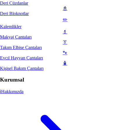
Deri Cüzdanlar
📓
Deri Bloknotlar
✏️
Kalemlikler
💄
Makyaj Çantaları
👔
Takım Elbise Çantaları
🐾
Evcıl Hayvan Çantaları
🧴
Kişisel Bakım Çantaları
Kurumsal
ℹ️
Hakkımızda