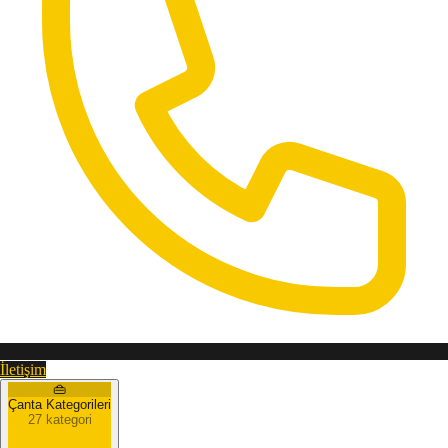
İletişim
👜
Çanta Kategorileri
27 kategori