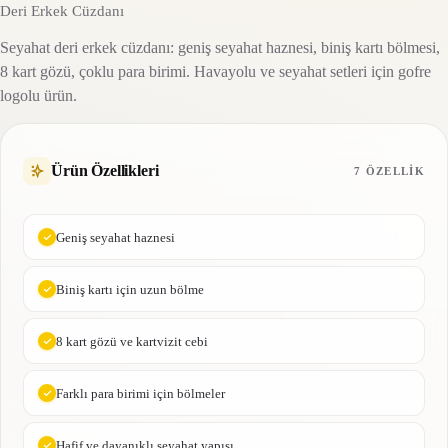
Deri Erkek Cüzdanı
Seyahat deri erkek cüzdanı: geniş seyahat haznesi, biniş kartı bölmesi,
8 kart gözü, çoklu para birimi. Havayolu ve seyahat setleri için gofre
logolu ürün.
Ürün Özellikleri
7 ÖZELLIK
Geniş seyahat haznesi
Biniş kartı için uzun bölme
8 kart gözü ve kartvizit cebi
Farklı para birimi için bölmeler
Hafif ve dayanıklı seyahat yapısı