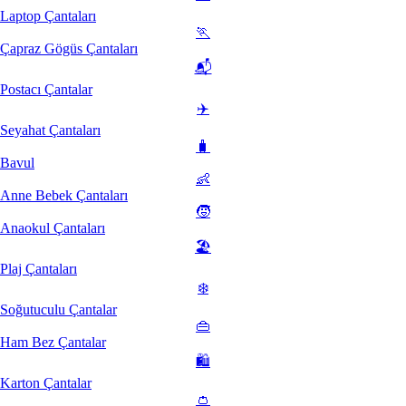
Laptop Çantaları
🏃
Çapraz Gögüs Çantaları
📬
Postacı Çantalar
✈️
Seyahat Çantaları
🧳
Bavul
👶
Anne Bebek Çantaları
🧒
Anaokul Çantaları
🏖️
Plaj Çantaları
❄️
Soğutuculu Çantalar
👜
Ham Bez Çantalar
🛍️
Karton Çantalar
👛