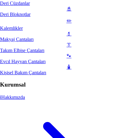
Deri Cüzdanlar
📓
Deri Bloknotlar
✏️
Kalemlikler
💄
Makyaj Çantaları
👔
Takım Elbise Çantaları
🐾
Evcıl Hayvan Çantaları
🧴
Kişisel Bakım Çantaları
Kurumsal
ℹ️
Hakkımızda