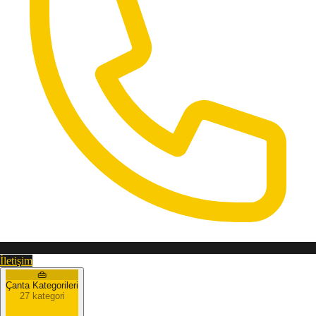
İletişim
👜
Çanta Kategorileri
27 kategori