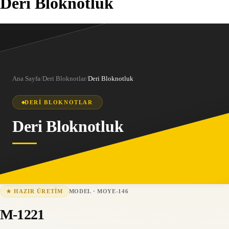
Deri Bloknotluk
Ana Sayfa
/
Deri Bloknotlar
/
Deri Bloknotluk
DERI BLOKNOTLAR
Deri Bloknotluk
MODEL
·
MOYE-146
★
HAZIR ÜRETIM
MOYE-146
15-25 iş günü
M-1221