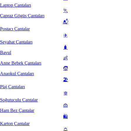
Laptop Çantaları
🏃
Çapraz Gögüs Çantaları
📬
Postacı Çantalar
✈️
Seyahat Çantaları
🧳
Bavul
👶
Anne Bebek Çantaları
🧒
Anaokul Çantaları
🏖️
Plaj Çantaları
❄️
Soğutuculu Çantalar
👜
Ham Bez Çantalar
🛍️
Karton Çantalar
👛