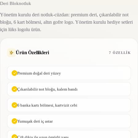
Deri Bloknotluk
Yönetim kurulu deri notluk-cüzdan: premium deri, çıkarılabilir not
bloğu, 6 kart bölmesi, altın gofre logo. Yönetim kurulu hediye setleri
için lüks logolu ürün.
Ürün Özellikleri
7 ÖZELLIK
Premium doğal deri yüzey
Çıkarılabilir not bloğu, kalem bandı
6 banka kartı bölmesi, kartvizit cebi
Yumuşak deri iç astar
Çift dikiş ile uzun ömürlü yapı