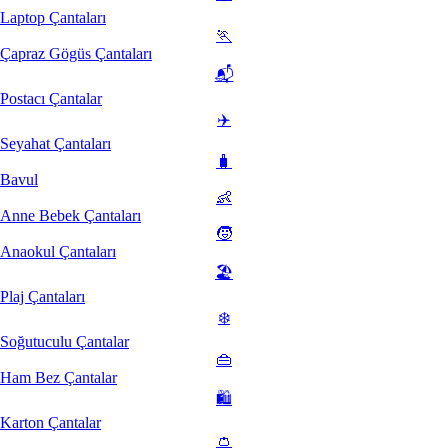
Laptop Çantaları
🏃
Çapraz Gögüs Çantaları
📬
Postacı Çantalar
✈️
Seyahat Çantaları
🧳
Bavul
👶
Anne Bebek Çantaları
🧒
Anaokul Çantaları
🏖️
Plaj Çantaları
❄️
Soğutuculu Çantalar
👜
Ham Bez Çantalar
🛍️
Karton Çantalar
👛