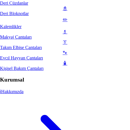
Deri Cüzdanlar
📓
Deri Bloknotlar
✏️
Kalemlikler
💄
Makyaj Çantaları
👔
Takım Elbise Çantaları
🐾
Evcıl Hayvan Çantaları
🧴
Kişisel Bakım Çantaları
Kurumsal
ℹ️
Hakkımızda