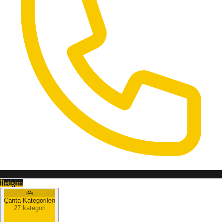
İletişim
👜
Çanta Kategorileri
27 kategori