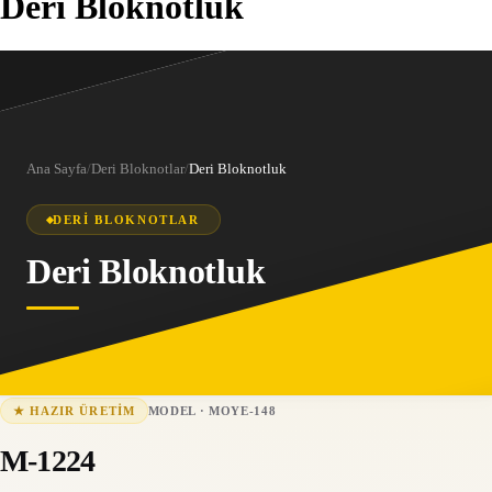
Deri Bloknotluk
Ana Sayfa
/
Deri Bloknotlar
/
Deri Bloknotluk
DERI BLOKNOTLAR
Deri Bloknotluk
MODEL
·
MOYE-148
★
HAZIR ÜRETIM
MOYE-148
15-25 iş günü
M-1224