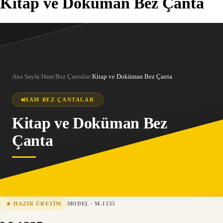
Kitap ve Doküman Bez Çanta
Ana Sayfa
/
Ham Bez Çantalar
/
Kitap ve Doküman Bez Çanta
HAM BEZ ÇANTALAR
Kitap ve Doküman Bez
Çanta
MODEL
·
M-1335
★
HAZIR ÜRETIM
M-1335
15-25 iş günü