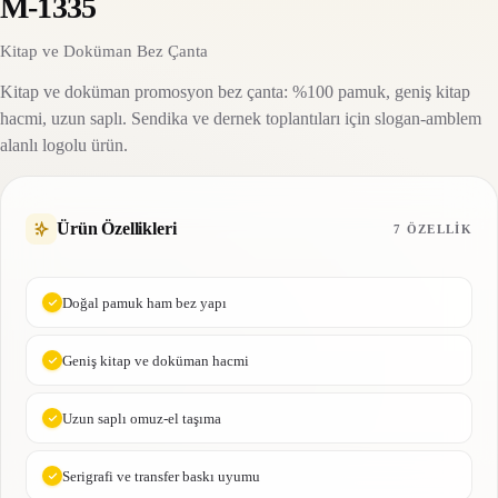
M-1335
Kitap ve Doküman Bez Çanta
Kitap ve doküman promosyon bez çanta: %100 pamuk, geniş kitap
hacmi, uzun saplı. Sendika ve dernek toplantıları için slogan-amblem
alanlı logolu ürün.
Ürün Özellikleri
7 ÖZELLIK
Doğal pamuk ham bez yapı
Geniş kitap ve doküman hacmi
Uzun saplı omuz-el taşıma
Serigrafi ve transfer baskı uyumu