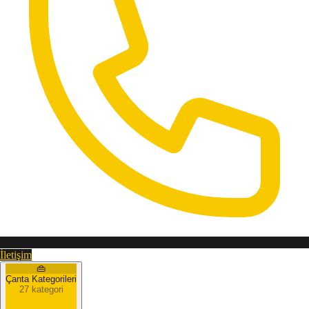
İletişim
👜
Çanta Kategorileri
27 kategori