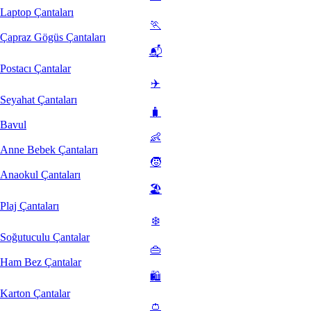
Laptop Çantaları
🏃
Çapraz Gögüs Çantaları
📬
Postacı Çantalar
✈️
Seyahat Çantaları
🧳
Bavul
👶
Anne Bebek Çantaları
🧒
Anaokul Çantaları
🏖️
Plaj Çantaları
❄️
Soğutuculu Çantalar
👜
Ham Bez Çantalar
🛍️
Karton Çantalar
👛