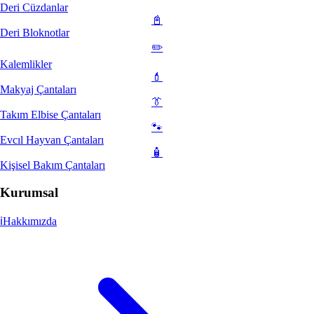
Deri Cüzdanlar
📓
Deri Bloknotlar
✏️
Kalemlikler
💄
Makyaj Çantaları
👔
Takım Elbise Çantaları
🐾
Evcıl Hayvan Çantaları
🧴
Kişisel Bakım Çantaları
Kurumsal
ℹ️
Hakkımızda