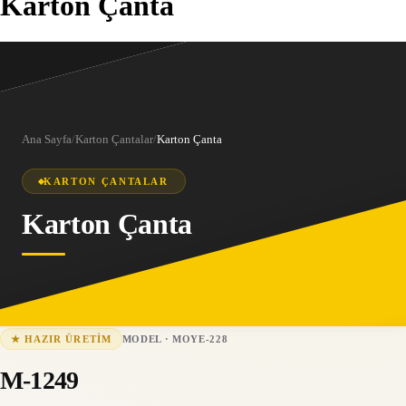
Karton Çanta
Ana Sayfa
/
Karton Çantalar
/
Karton Çanta
KARTON ÇANTALAR
Karton Çanta
MODEL
·
MOYE-228
★
HAZIR ÜRETIM
MOYE-228
15-25 iş günü
M-1249