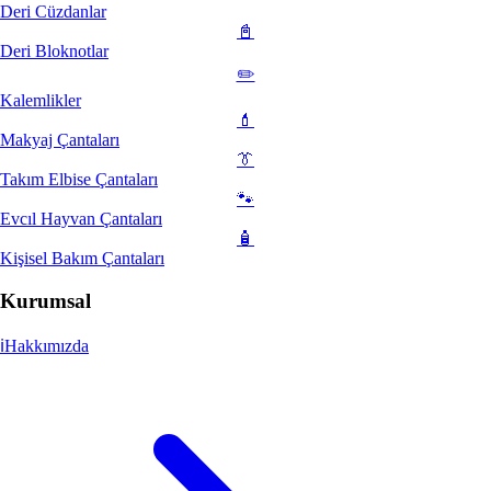
Deri Cüzdanlar
📓
Deri Bloknotlar
✏️
Kalemlikler
💄
Makyaj Çantaları
👔
Takım Elbise Çantaları
🐾
Evcıl Hayvan Çantaları
🧴
Kişisel Bakım Çantaları
Kurumsal
ℹ️
Hakkımızda