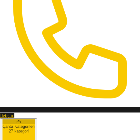
İletişim
👜
Çanta Kategorileri
27 kategori