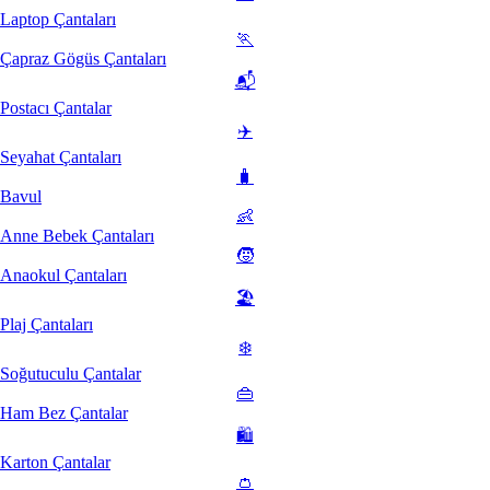
Laptop Çantaları
🏃
Çapraz Gögüs Çantaları
📬
Postacı Çantalar
✈️
Seyahat Çantaları
🧳
Bavul
👶
Anne Bebek Çantaları
🧒
Anaokul Çantaları
🏖️
Plaj Çantaları
❄️
Soğutuculu Çantalar
👜
Ham Bez Çantalar
🛍️
Karton Çantalar
👛