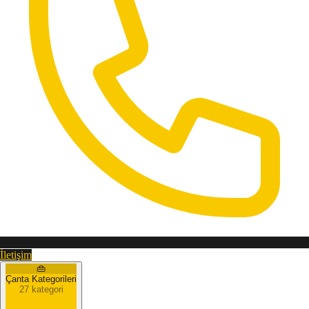
İletişim
👜
Çanta Kategorileri
27 kategori