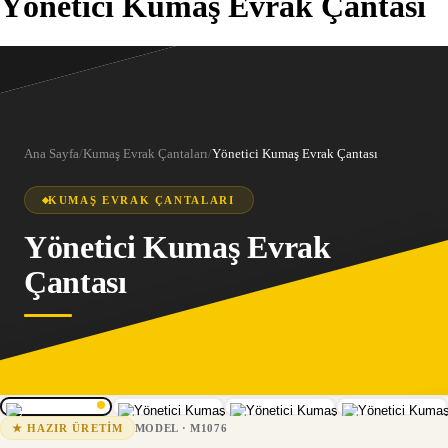
Yönetici Kumaş Evrak Çantası
Ana Sayfa
/
Kumaş Evrak Çantaları
/
Yönetici Kumaş Evrak Çantası
KUMAŞ EVRAK ÇANTALARI
Yönetici Kumaş Evrak
Çantası
1
/
4
M1076
15-25 iş günü
MODEL
·
M1076
★
HAZIR ÜRETIM