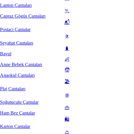
Laptop Çantaları
🏃
Çapraz Gögüs Çantaları
📬
Postacı Çantalar
✈️
Seyahat Çantaları
🧳
Bavul
👶
Anne Bebek Çantaları
🧒
Anaokul Çantaları
🏖️
Plaj Çantaları
❄️
Soğutuculu Çantalar
👜
Ham Bez Çantalar
🛍️
Karton Çantalar
👛