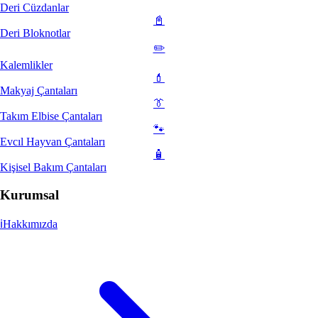
Deri Cüzdanlar
📓
Deri Bloknotlar
✏️
Kalemlikler
💄
Makyaj Çantaları
👔
Takım Elbise Çantaları
🐾
Evcıl Hayvan Çantaları
🧴
Kişisel Bakım Çantaları
Kurumsal
ℹ️
Hakkımızda